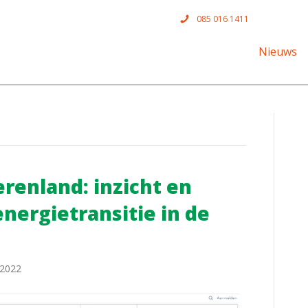
085 016 1411
Nieuws
erenland: inzicht en
nergietransitie in de
 2022