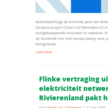
Rivierenland krijgt de komende jaren een flin
Europese project Citizen-Led Renovation (CLR
energiebesparende renovaties te realiseren. E
als voorbeeld voor heel Europa dankzij onze ja
EnergieVitaal…
Lees meer
Flinke vertraging u
elektriciteit netwer
Rivierenland pakt h
Door
Frank van LItsenburg
|
12 juni 2025