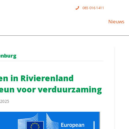
085 016 1411
Nieuws
enburg
en in Rivierenland
teun voor verduurzaming
 2025