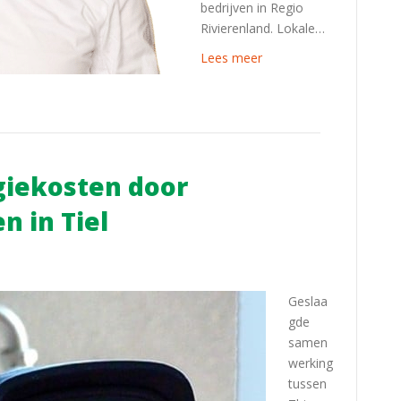
bedrijven in Regio
Rivierenland. Lokale…
Lees meer
giekosten door
n in Tiel
Geslaa
gde
samen
werking
tussen