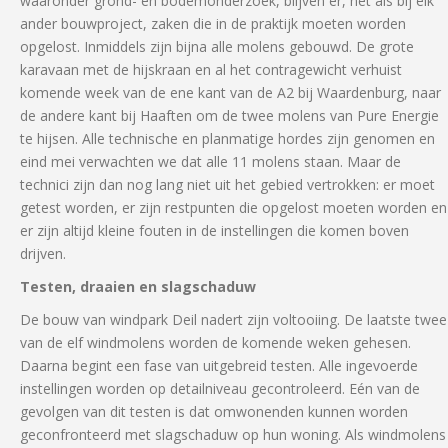
waaronder grond- en bodemonderzoek, blijven er, net als bij elk
ander bouwproject, zaken die in de praktijk moeten worden
opgelost. Inmiddels zijn bijna alle molens gebouwd. De grote
karavaan met de hijskraan en al het contragewicht verhuist
komende week van de ene kant van de A2 bij Waardenburg, naar
de andere kant bij Haaften om de twee molens van Pure Energie
te hijsen. Alle technische en planmatige hordes zijn genomen en
eind mei verwachten we dat alle 11 molens staan. Maar de
technici zijn dan nog lang niet uit het gebied vertrokken: er moet
getest worden, er zijn restpunten die opgelost moeten worden en
er zijn altijd kleine fouten in de instellingen die komen boven
drijven.
Testen, draaien en slagschaduw
De bouw van windpark Deil nadert zijn voltooiing. De laatste twee
van de elf windmolens worden de komende weken gehesen.
Daarna begint een fase van uitgebreid testen. Alle ingevoerde
instellingen worden op detailniveau gecontroleerd. Eén van de
gevolgen van dit testen is dat omwonenden kunnen worden
geconfronteerd met slagschaduw op hun woning. Als windmolens