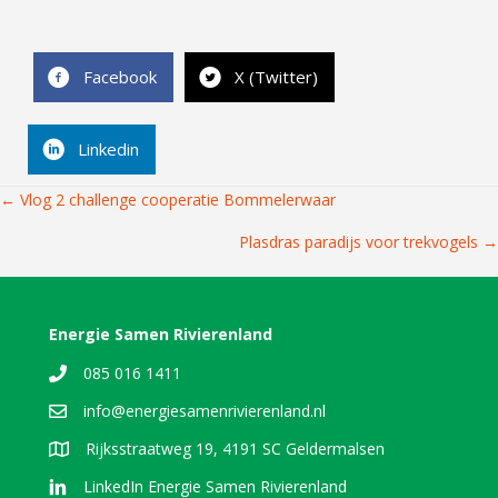
Facebook
X (Twitter)
Linkedin
Posts
← Vlog 2 challenge cooperatie Bommelerwaar
navigation
Plasdras paradijs voor trekvogels →
Energie Samen Rivierenland
085 016 1411
info@energiesamenrivierenland.nl
Rijksstraatweg 19, 4191 SC Geldermalsen
LinkedIn Energie Samen Rivierenland