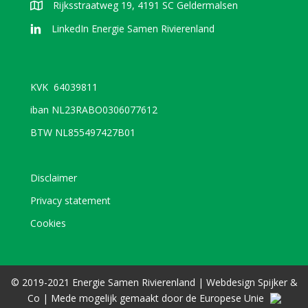
Rijksstraatweg 19, 4191 SC Geldermalsen
LinkedIn Energie Samen Rivierenland
KVK 64039811
iban NL23RABO0306077612
BTW NL855497427B01
Disclaimer
Privacy statement
Cookies
© 2019-2021 Energie Samen Rivierenland |
Webdesign
Spijker &
Co
| Mede mogelijk gemaakt door de Europese Unie