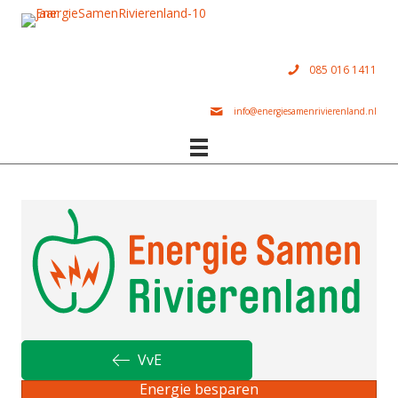
085 016 1411
info@energiesamenrivierenland.nl
VvE
Energie besparen