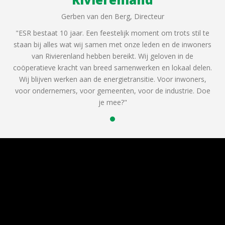
Gerben van den Berg, Directeur
 te
"ESR bestaat 10 jaar. Een feestelijk moment om trots stil te
"E
ners
staan bij alles wat wij samen met onze leden en de inwoners
sta
van Rivierenland hebben bereikt. Wij geloven in de
len.
coöperatieve kracht van breed samenwerken en lokaal delen.
coö
s,
Wij blijven werken aan de energietransitie. Voor inwoners,
W
Doe
voor ondernemers, voor gemeenten, voor de industrie. Doe
vo
je mee?"