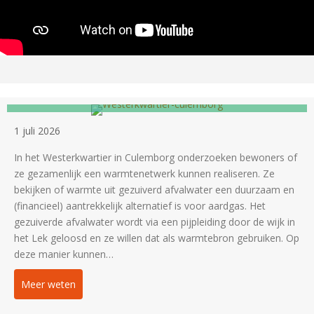
Warm Westerkwartier op weg naar een
warmtenet
1 juli 2026
In het Westerkwartier in Culemborg onderzoeken bewoners of
ze gezamenlijk een warmtenetwerk kunnen realiseren. Ze
bekijken of warmte uit gezuiverd afvalwater een duurzaam en
(financieel) aantrekkelijk alternatief is voor aardgas. Het
gezuiverde afvalwater wordt via een pijpleiding door de wijk in
het Lek geloosd en ze willen dat als warmtebron gebruiken. Op
deze manier kunnen…
Meer weten
about Warm Westerkwartier op weg naar een warm
Fanny Claassen gestart als