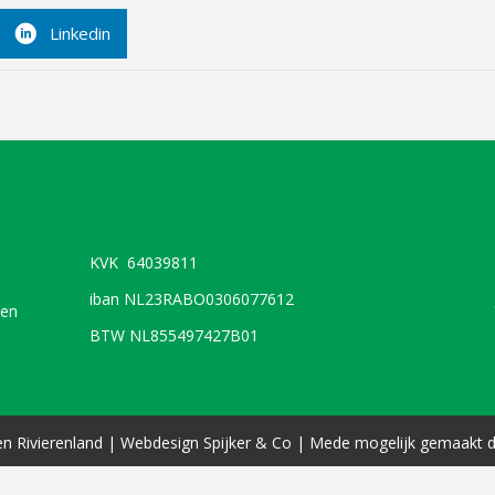
Linkedin
KVK 64039811
iban NL23RABO0306077612
sen
BTW NL855497427B01
n Rivierenland |
Webdesign
Spijker & Co
| Mede mogelijk gemaakt d