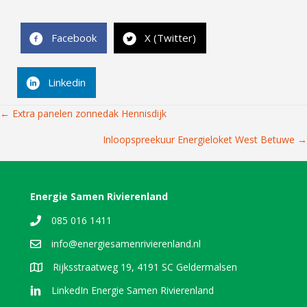
Facebook
X (Twitter)
Linkedin
Posts
← Extra panelen zonnedak Hennisdijk
navigation
Inloopspreekuur Energieloket West Betuwe →
Energie Samen Rivierenland
085 016 1411
info@energiesamenrivierenland.nl
Rijksstraatweg 19, 4191 SC Geldermalsen
LinkedIn Energie Samen Rivierenland