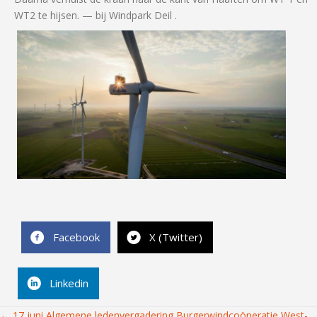
WT2 te hijsen.
— bij
Windpark Deil
.
Facebook
X (Twitter)
Linkedin
← 17 juni Algemene ledenvergadering Burgerwindcoöperatie West-