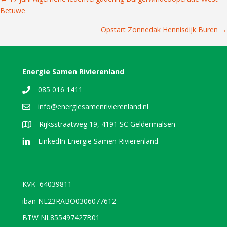
Posts
Betuwe
navigation
Opstart Zonnedak Hennisdijk Buren →
Energie Samen Rivierenland
085 016 1411
info@energiesamenrivierenland.nl
Rijksstraatweg 19, 4191 SC Geldermalsen
LinkedIn Energie Samen Rivierenland
KVK 64039811
iban NL23RABO0306077612
BTW NL855497427B01