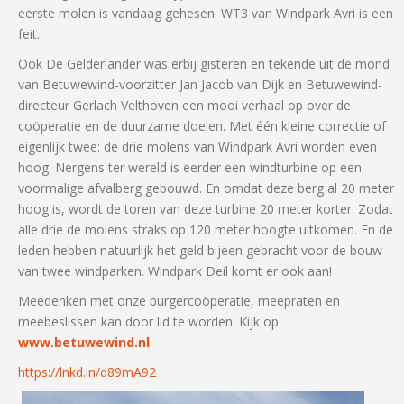
eerste molen is vandaag gehesen. WT3 van Windpark Avri is een
feit.
Ook De Gelderlander was erbij gisteren en tekende uit de mond
van Betuwewind-voorzitter Jan Jacob van Dijk en Betuwewind-
directeur Gerlach Velthoven een mooi verhaal op over de
coöperatie en de duurzame doelen. Met één kleine correctie of
eigenlijk twee: de drie molens van Windpark Avri worden even
hoog. Nergens ter wereld is eerder een windturbine op een
voormalige afvalberg gebouwd. En omdat deze berg al 20 meter
hoog is, wordt de toren van deze turbine 20 meter korter. Zodat
alle drie de molens straks op 120 meter hoogte uitkomen. En de
leden hebben natuurlijk het geld bijeen gebracht voor de bouw
van twee windparken. Windpark Deil komt er ook aan!
Meedenken met onze burgercoöperatie, meepraten en
meebeslissen kan door lid te worden. Kijk op
www.betuwewind.nl
.
https://lnkd.in/d89mA92