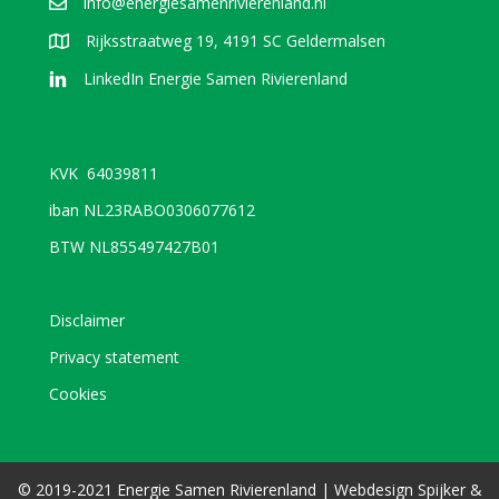
info@energiesamenrivierenland.nl
Rijksstraatweg 19, 4191 SC Geldermalsen
LinkedIn Energie Samen Rivierenland
KVK 64039811
iban NL23RABO0306077612
BTW NL855497427B01
Disclaimer
Privacy statement
Cookies
© 2019-2021 Energie Samen Rivierenland |
Webdesign
Spijker &