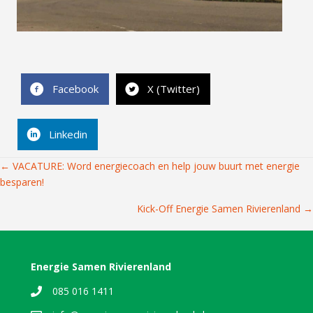
Facebook
X (Twitter)
Linkedin
Posts
← VACATURE: Word energiecoach en help jouw buurt met energie
besparen!
navigation
Kick-Off Energie Samen Rivierenland →
Energie Samen Rivierenland
085 016 1411