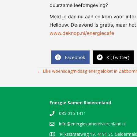
duurzame leefomgeving?
Meld je dan nu aan en kom voor infor
Hellouw. De avond is gratis, maar het 
www.deknop.nl/energiecafe
Facebook
X (Twitter)
Posts
← Elke woensdagmiddag energieloket in Zaltbom
navigation
Energie Samen Rivierenland
085 016 1411
info@energiesamenrivierenland.nl
Rijksstraatweg 19, 4191 SC Geldermal