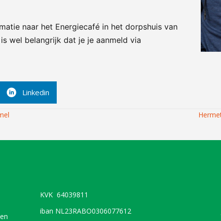
matie naar het Energiecafé in het dorpshuis van
is wel belangrijk dat je je aanmeld via
Linkedin
mel
Hermet
KVK 64039811
iban NL23RABO0306077612
sen