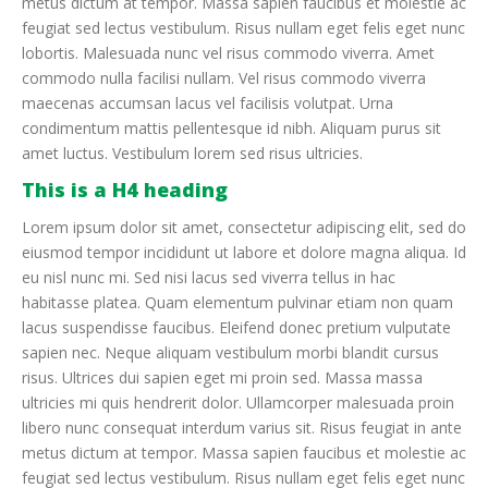
metus dictum at tempor. Massa sapien faucibus et molestie ac
feugiat sed lectus vestibulum. Risus nullam eget felis eget nunc
lobortis. Malesuada nunc vel risus commodo viverra. Amet
commodo nulla facilisi nullam. Vel risus commodo viverra
maecenas accumsan lacus vel facilisis volutpat. Urna
condimentum mattis pellentesque id nibh. Aliquam purus sit
amet luctus. Vestibulum lorem sed risus ultricies.
This is a H4 heading
Lorem ipsum dolor sit amet, consectetur adipiscing elit, sed do
eiusmod tempor incididunt ut labore et dolore magna aliqua. Id
eu nisl nunc mi. Sed nisi lacus sed viverra tellus in hac
habitasse platea. Quam elementum pulvinar etiam non quam
lacus suspendisse faucibus. Eleifend donec pretium vulputate
sapien nec. Neque aliquam vestibulum morbi blandit cursus
risus. Ultrices dui sapien eget mi proin sed. Massa massa
ultricies mi quis hendrerit dolor. Ullamcorper malesuada proin
libero nunc consequat interdum varius sit. Risus feugiat in ante
metus dictum at tempor. Massa sapien faucibus et molestie ac
feugiat sed lectus vestibulum. Risus nullam eget felis eget nunc