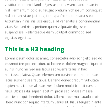
vestibulum morbi blandit. Egestas purus viverra accumsan in
nisl. Fermentum odio eu feugiat pretium nibh ipsum consequat
nisl. Integer vitae justo eget magna fermentum iaculis eu.
Accumsan in nisl nisi scelerisque. Id venenatis a condimentum
vitae. Sed sed risus pretium quam vulputate dignissim
suspendisse. Pellentesque diam volutpat commodo sed
egestas egestas.
This is a H3 heading
Lorem ipsum dolor sit amet, consectetur adipiscing elit, sed do
eiusmod tempor incididunt ut labore et dolore magna aliqua. Id
eu nisl nunc mi. Sed nisi lacus sed viverra tellus in hac
habitasse platea. Quam elementum pulvinar etiam non quam
lacus suspendisse faucibus. Eleifend donec pretium vulputate
sapien nec. Neque aliquam vestibulum morbi blandit cursus
risus. Ultrices dui sapien eget mi proin sed. Massa massa
ultricies mi quis hendrerit dolor. Ullamcorper malesuada proin
libero nunc consequat interdum varius sit. Risus feugiat in ante