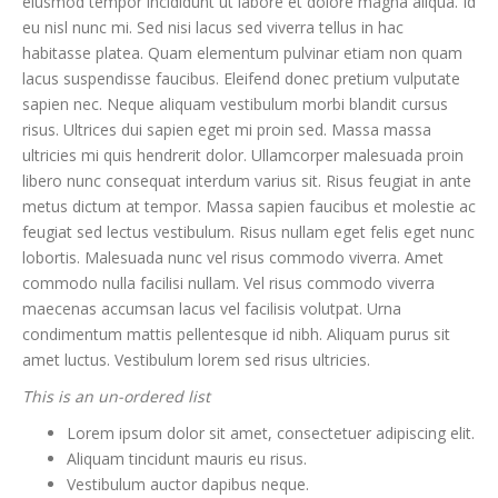
eiusmod tempor incididunt ut labore et dolore magna aliqua. Id
eu nisl nunc mi. Sed nisi lacus sed viverra tellus in hac
habitasse platea. Quam elementum pulvinar etiam non quam
lacus suspendisse faucibus. Eleifend donec pretium vulputate
sapien nec. Neque aliquam vestibulum morbi blandit cursus
risus. Ultrices dui sapien eget mi proin sed. Massa massa
ultricies mi quis hendrerit dolor. Ullamcorper malesuada proin
libero nunc consequat interdum varius sit. Risus feugiat in ante
metus dictum at tempor. Massa sapien faucibus et molestie ac
feugiat sed lectus vestibulum. Risus nullam eget felis eget nunc
lobortis. Malesuada nunc vel risus commodo viverra. Amet
commodo nulla facilisi nullam. Vel risus commodo viverra
maecenas accumsan lacus vel facilisis volutpat. Urna
condimentum mattis pellentesque id nibh. Aliquam purus sit
amet luctus. Vestibulum lorem sed risus ultricies.
This is an un-ordered list
Lorem ipsum dolor sit amet, consectetuer adipiscing elit.
Aliquam tincidunt mauris eu risus.
Vestibulum auctor dapibus neque.