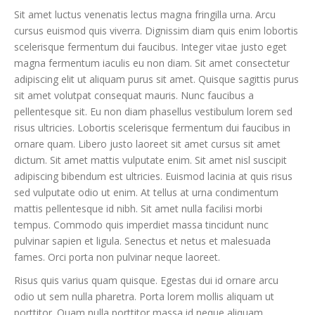
Sit amet luctus venenatis lectus magna fringilla urna. Arcu
cursus euismod quis viverra. Dignissim diam quis enim lobortis
scelerisque fermentum dui faucibus. Integer vitae justo eget
magna fermentum iaculis eu non diam. Sit amet consectetur
adipiscing elit ut aliquam purus sit amet. Quisque sagittis purus
sit amet volutpat consequat mauris. Nunc faucibus a
pellentesque sit. Eu non diam phasellus vestibulum lorem sed
risus ultricies. Lobortis scelerisque fermentum dui faucibus in
ornare quam. Libero justo laoreet sit amet cursus sit amet
dictum. Sit amet mattis vulputate enim. Sit amet nisl suscipit
adipiscing bibendum est ultricies. Euismod lacinia at quis risus
sed vulputate odio ut enim. At tellus at urna condimentum
mattis pellentesque id nibh. Sit amet nulla facilisi morbi
tempus. Commodo quis imperdiet massa tincidunt nunc
pulvinar sapien et ligula. Senectus et netus et malesuada
fames. Orci porta non pulvinar neque laoreet.
Risus quis varius quam quisque. Egestas dui id ornare arcu
odio ut sem nulla pharetra. Porta lorem mollis aliquam ut
porttitor. Quam nulla porttitor massa id neque aliquam