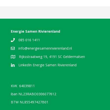
Energie Samen Rivierenland
085 016 1411
info@energiesamenrivierenland.nl
Rijksstraatweg 19, 4191 SC Geldermalsen
LinkedIn Energie Samen Rivierenland
KVK 64039811
iban NL23RABO0306077612
BTW NL855497427B01